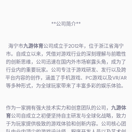
**公司简介**
海宁市
九游体育
公司成立于2012年，位于浙江省海宁
市。自成立以来，凭借对游戏行业的深刻理解与前瞻性
的创新思维，公司迅速在国内外市场崭露头角，成为了
行业内的重要玩家。公司专注于游戏研发、发行以及跨
平台内容的创作，涵盖了手机游戏、PC游戏以及VR/AR
等多种形式，为全球玩家带来了丰富多彩的娱乐体验。
作为一家拥有强大技术实力和创意团队的公司，
九游体
育
公司自成立之初便坚持自主研发与全球化战略，致力
于为玩家提供极致的游戏体验和创新内容。公司核心团
队由业内顶尖的游戏设计师、程序开发人员以及艺术创