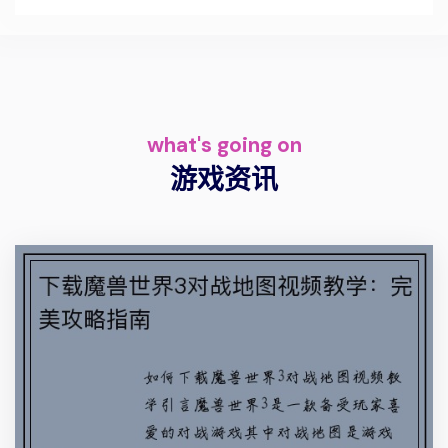
what's going on
游戏资讯