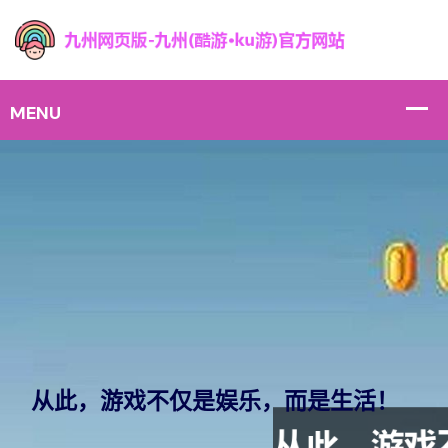
从此，游戏不仅是娱乐，而是生活！