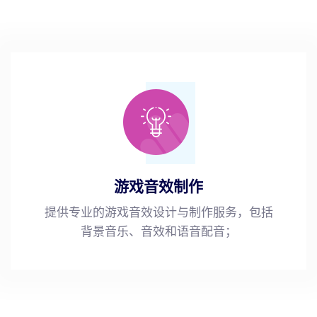
游戏音效制作
提供专业的游戏音效设计与制作服务，包括
背景音乐、音效和语音配音；