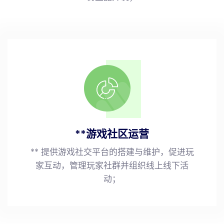
**游戏社区运营
** 提供游戏社交平台的搭建与维护，促进玩
家互动，管理玩家社群并组织线上线下活
动；