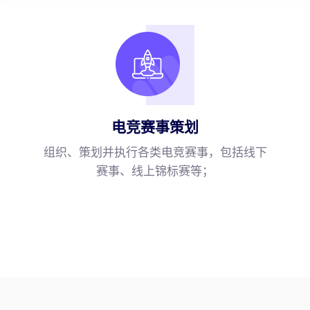
电竞赛事策划
组织、策划并执行各类电竞赛事，包括线下
赛事、线上锦标赛等；