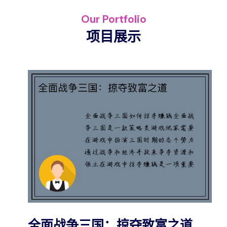
Our Portfolio
项目展示
全面战争三国：掠夺致富之道