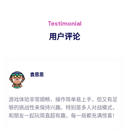
Testimonial
用户评论
袁思思
游戏体验非常顺畅，操作简单易上手，但又有足
够的挑战性来保持兴趣。特别是多人对战模式，
和朋友一起玩简直超有趣，每一局都充满惊喜！