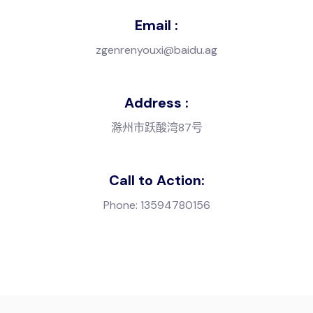
Email :
zgenrenyouxi@baidu.ag
Address :
滁州市跃酸湾87号
Call to Action:
Phone: 13594780156